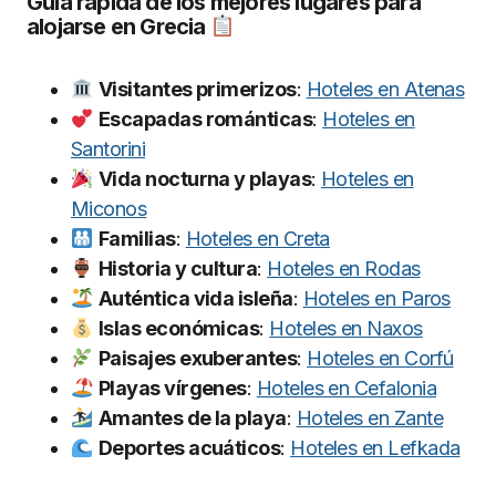
Guía rápida de los mejores lugares para
alojarse en Grecia
Visitantes primerizos
:
Hoteles en Atenas
Escapadas románticas
:
Hoteles en
Santorini
Vida nocturna y playas
:
Hoteles en
Miconos
Familias
:
Hoteles en Creta
Historia y cultura
:
Hoteles en Rodas
Auténtica vida isleña
:
Hoteles en Paros
Islas económicas
:
Hoteles en Naxos
Paisajes exuberantes
:
Hoteles en Corfú
Playas vírgenes
:
Hoteles en Cefalonia
Amantes de la playa
:
Hoteles en Zante
Deportes acuáticos
:
Hoteles en Lefkada