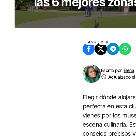
las 6 mejores zona
4.2K
2.1K
Escrito por:
Elena
Actualizado e
Elegir dónde alojar
perfecta en esta ci
vienes por los museo
escena culinaria. E
consejos precisos y 