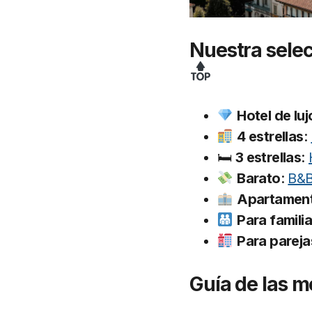
Nuestra selec
Hotel de luj
4 estrellas
:
🛏
3 estrellas
:
Barato
:
B&B
Apartamen
Para famili
Para pareja
Guía de las m