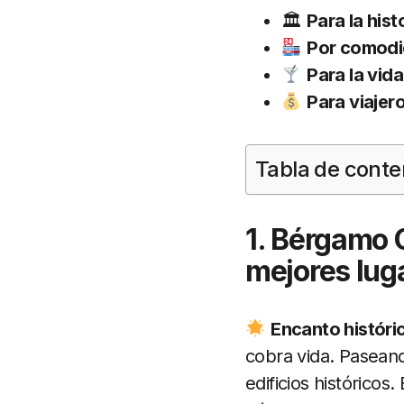
🏛
Para la hist
Por comod
Para la vid
Para viaje
Tabla de conte
1. Bérgamo C
mejores luga
Encanto histó
ri
cobra vida. Paseand
edificios históricos