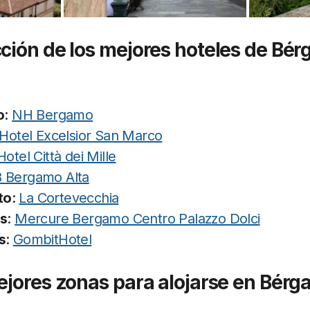
ción de los mejores hoteles de Bé
o
:
NH Bergamo
Hotel Excelsior San Marco
Hotel Città dei Mille
 Bergamo Alta
to
:
La Cortevecchia
as
:
Mercure Bergamo Centro Palazzo Dolci
s
:
GombitHotel
ejores zonas para alojarse en Bér