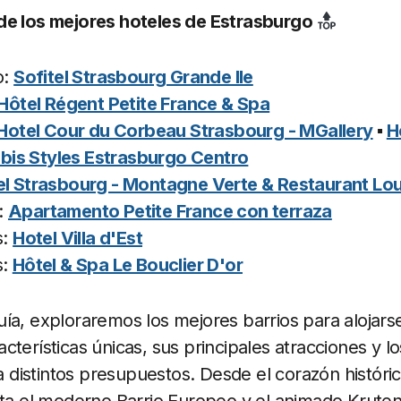
de los mejores hoteles de Estrasburgo
o:
Sofitel Strasbourg Grande Ile
Hôtel Régent Petite France & Spa
Hotel Cour du Corbeau Strasbourg - MGallery
▪
H
ibis Styles Estrasburgo Centro
el Strasbourg - Montagne Verte & Restaurant Lou
:
Apartamento Petite France con terraza
s:
Hotel Villa d'Est
s:
Hôtel & Spa Le Bouclier D'or
ía, exploraremos los mejores barrios para alojars
terísticas únicas, sus principales atracciones y lo
istintos presupuestos. Desde el corazón histórico