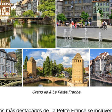
Grand Île & La Petite France
os más destacados de La Petite France se incluyen