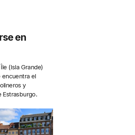
arse en
Île (Isla Grande)
e encuentra el
olineros y
e Estrasburgo.