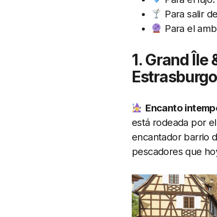
Para salir d
Para el ambi
1. Grand Île
Estrasburgo
Encanto intemp
está rodeada por el
encantador barrio d
pescadores que hoy 