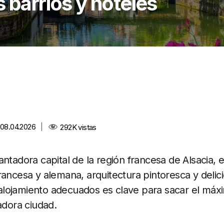
 barrios y hoteles
 08.04.2026
|
292K
vistas
antadora capital de la región francesa de Alsacia, 
rancesa y alemana, arquitectura pintoresca y delic
el alojamiento adecuados es clave para sacar el máx
adora ciudad.