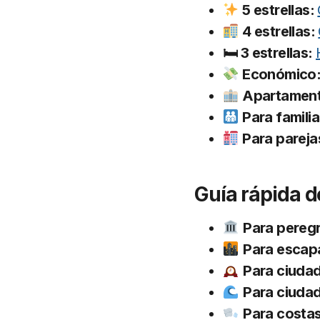
5 estrellas:
4 estrellas:
🛏 3 estrellas:
Económico
Apartamen
Para famili
Para pareja
Guía rápida d
Para pereg
Para escap
Para ciudad
Para ciuda
Para costas