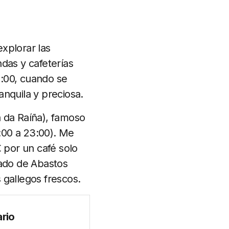
xplorar las
das y cafeterías
2:00, cuando se
anquila y preciosa.
a da Raíña), famoso
0:00 a 23:00). Me
€ por un café solo
cado de Abastos
 gallegos frescos.
rio