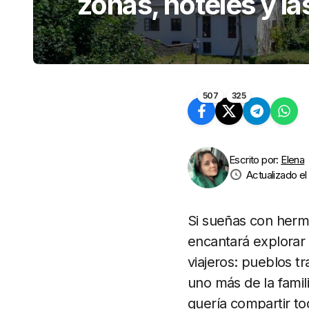
zonas, hoteles y l
507
325
Escrito por:
Elena
Actualizado e
Si sueñas con hermo
encantará explorar 
viajeros: pueblos t
uno más de la famil
quería compartir t