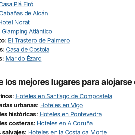
Casa Piá Eiró
Cabañas de Aldán
Hotel Norat
:
Glamping Atlántico
to:
El Trastero de Palmero
as:
Casa de Costoia
s:
Mar do Ézaro
e los mejores lugares para alojarse
rinos
:
Hoteles en Santiago de Compostela
adas urbanas
:
Hoteles en Vigo
es históricas
:
Hoteles en Pontevedra
des costeras
:
Hoteles en A Coruña
 salvajes
:
Hoteles en la Costa da Morte