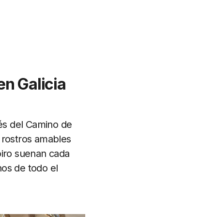
en Galicia
és del Camino de
 rostros amables
oiro suenan cada
nos de todo el