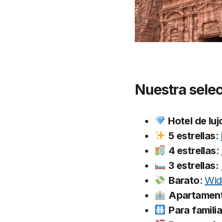
Nuestra selec
Hotel de luj
5 estrellas
:
4 estrellas
:
3 estrellas:
Barato
:
Wid
Apartamen
Para famili