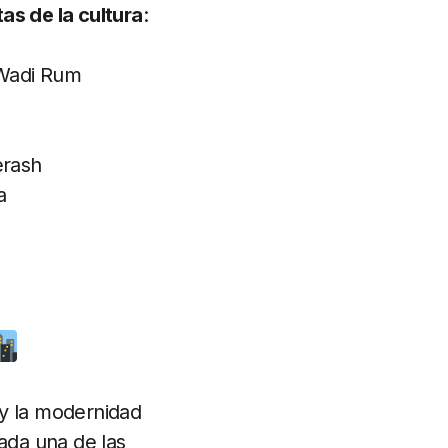
as de la cultura
:
 Wadi Rum
erash
a
 y la modernidad
cada una de las