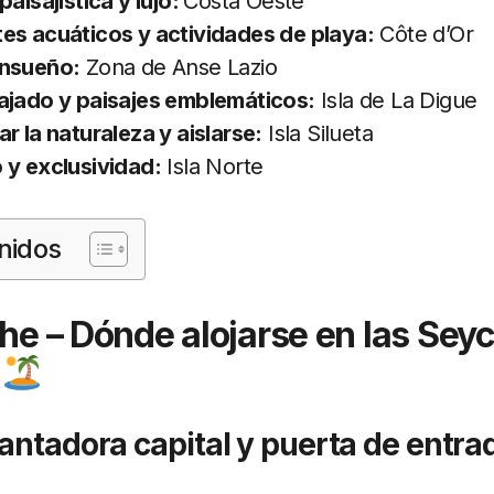
paisajística y lujo:
Costa Oeste
es acuáticos y actividades de playa:
Côte d’Or
ensueño:
Zona de Anse Lazio
ajado y paisajes emblemáticos:
Isla de La Digue
r la naturaleza y aislarse:
Isla Silueta
 y exclusividad:
Isla Norte
nidos
ahe – Dónde alojarse en las Sey
z
antadora capital y puerta de entrada