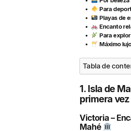
Por belleza 
Para deport
Playas de 
Encanto rel
Para explora
Máximo lujo
Tabla de conte
1. Isla de M
primera ve
Victoria – Enc
Mahé