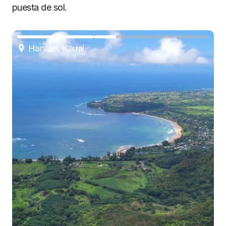
puesta de sol.
Hanalei, Kauai
Hanalei, Kauai