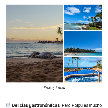
Poipu, Kauai
Delicias gastronó
micas
: Pero Poipu es mucho