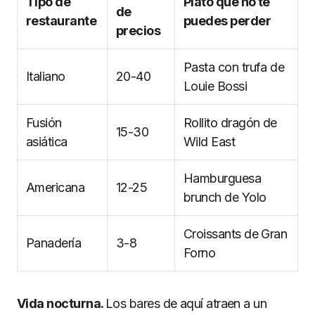
Tipo de
Plato que no te
de
restaurante
puedes perder
precios
Pasta con trufa de
Italiano
20-40
Louie Bossi
Fusión
Rollito dragón de
15-30
asiática
Wild East
Hamburguesa
Americana
12-25
brunch de Yolo
Croissants de Gran
Panadería
3-8
Forno
Vida nocturna.
Los bares de aquí atraen a un