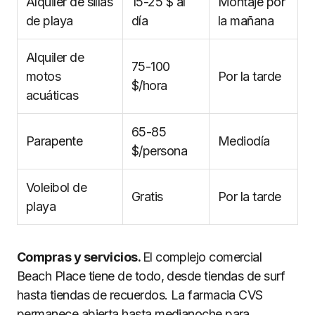
Alquiler de sillas
15-25 $ al
Montaje por
de playa
día
la mañana
Alquiler de
75-100
motos
Por la tarde
$/hora
acuáticas
65-85
Parapente
Mediodía
$/persona
Voleibol de
Gratis
Por la tarde
playa
Compras y servicios.
El complejo comercial
Beach Place tiene de todo, desde tiendas de surf
hasta tiendas de recuerdos. La farmacia CVS
permanece abierta hasta medianoche para